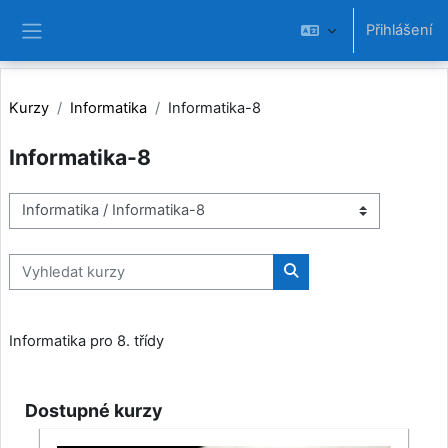
Přejít k hlavnímu obsahu
Přihlášení
Boční panel
Kurzy
Informatika
Informatika-8
Informatika-8
Kategorie kurzů
Vyhledat kurzy
Vyhledat kurzy
Informatika pro 8. třídy
Dostupné kurzy