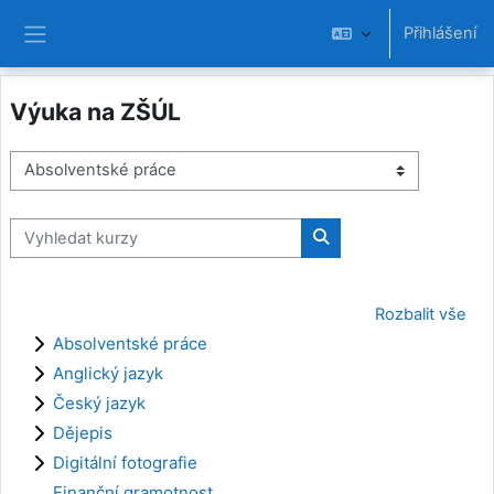
Přejít k hlavnímu obsahu
Přihlášení
Boční panel
Výuka na ZŠÚL
Kategorie kurzů
Vyhledat kurzy
Vyhledat kurzy
Rozbalit vše
Absolventské práce
Anglický jazyk
Český jazyk
Dějepis
Digitální fotografie
Finanční gramotnost