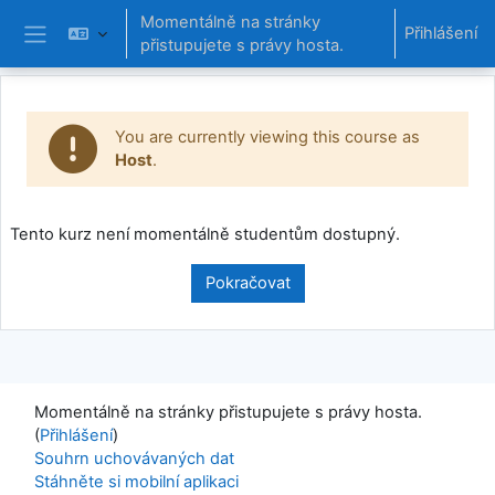
Přejít k hlavnímu obsahu
Momentálně na stránky
Přihlášení
přistupujete s právy hosta.
Boční panel
You are currently viewing this course as
Host
.
Tento kurz není momentálně studentům dostupný.
Pokračovat
Momentálně na stránky přistupujete s právy hosta.
(
Přihlášení
)
Souhrn uchovávaných dat
Stáhněte si mobilní aplikaci