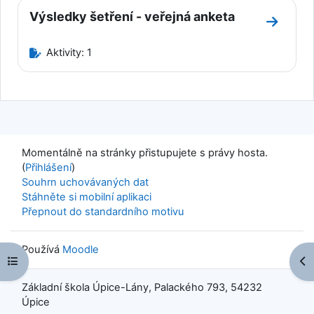
Výsledky šetření - veřejná anketa
Přejít d
Aktivity: 1
Momentálně na stránky přistupujete s právy hosta.
(
Přihlášení
)
Souhrn uchovávaných dat
Stáhněte si mobilní aplikaci
Přepnout do standardního motivu
Používá
Moodle
Otevřít indexu kurzu
Ote
Základní škola Úpice-Lány, Palackého 793, 54232
Úpice