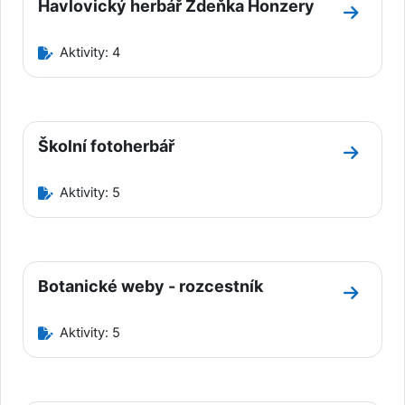
Havlovický herbář Zdeňka Honzery
Přejít 
Aktivity: 4
Školní fotoherbář
Přejít d
Aktivity: 5
Botanické weby - rozcestník
Přejít 
Aktivity: 5