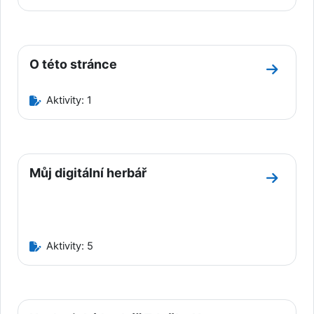
O této stránce
Přejít d
Aktivity: 1
Můj digitální herbář
Přejít d
Aktivity: 5