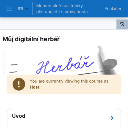
Přejít k hlavnímu obsahu
Momentálně na stránky
Přihlášení
přistupujete s právy hosta.
Boční panel
Můj digitální herbář
You are currently viewing this course as
Host
.
Osnova sekce
Úvod
Přejít 